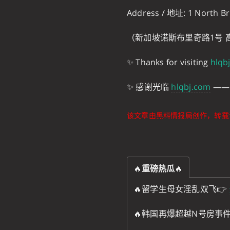
Address / 地址: 1 North Br
（新加坡诺斯布里奇路1号 高
✨ Thanks for visiting
hlqb
✨ 感谢光临
hlqbj.com
——
该文章由黑料情报局创作，转载
🔥
重磅热瓜
🔥
🔥留学生母女淫乱双飞👉
🔥韩国再爆超越N号房事