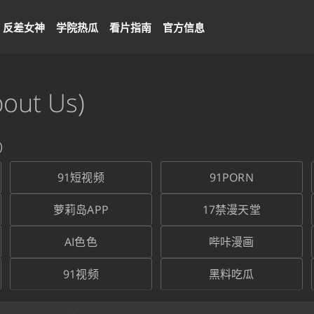
反差女神
学院热瓜
看片指南
官方信息
ut Us)
)
91短视频
91PORN
萝莉岛APP
17禁漫天堂
AI色色
哔咔漫画
91视频
黑料吃瓜