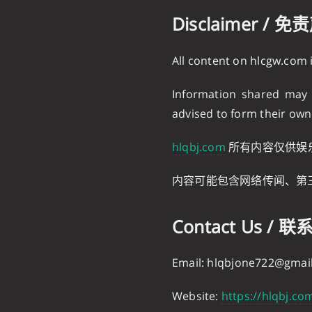
Disclaimer / 
All content on hlcgw.com
Information shared may i
advised to form their own
hlqbj.com
所有内容仅供娱
内容可能包含网络传闻、第
Contact Us / 
Email:
hlqbjone722@gmai
Website:
https://hlqbj.co