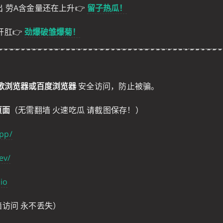
出 劳A含金量还在上升👉
留子热瓜！
开肛👉
劲爆破雏爆菊！
歌浏览器或百度浏览器
安全访问，防止被骗。
页面
（无需翻墙 火速吃瓜 请截图保存！）
app/
ev/
.io
墙访问 永不丢失）