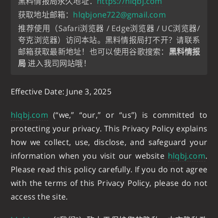
黑料情报局永久地址：
https://hlqbj.com
获取地址邮箱：
hlqbjone722@gmail.com
推荐使用（Safari浏览器 / Edge浏览器 / UC浏览器/
夸克浏览器）访问本站。黑料情报局打不开？请联系
邮箱获取最新地址！也可以使用谷歌搜索：
黑料情报
局
进入我司网站哦！
Effective Date: June 3, 2025
hlqbj.com
(“we,” “our,” or “us”) is committed to
protecting your privacy. This Privacy Policy explains
how we collect, use, disclose, and safeguard your
information when you visit our website
hlqbj.com
.
Please read this policy carefully. If you do not agree
with the terms of this Privacy Policy, please do not
access the site.