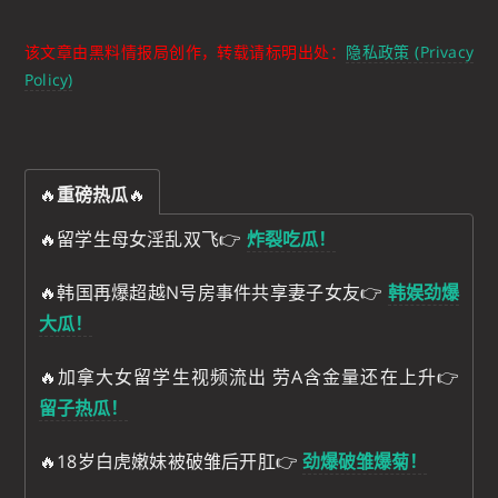
该文章由黑料情报局创作，转载请标明出处：
隐私政策 (Privacy
Policy)
🔥
重磅热瓜
🔥
🔥留学生母女淫乱双飞👉
炸裂吃瓜！
🔥韩国再爆超越N号房事件共享妻子女友👉
韩娱劲爆
大瓜！
🔥加拿大女留学生视频流出 劳A含金量还在上升👉
留子热瓜！
🔥18岁白虎嫩妹被破雏后开肛👉
劲爆破雏爆菊！